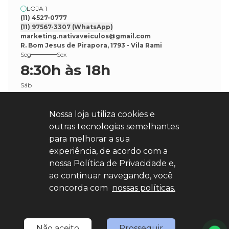
LOJA 1
(11) 4527-0777
(11) 97567-3307
(WhatsApp)
marketing.nativaveiculos@gmail.com
R. Bom Jesus de Pirapora, 1793 - Vila Rami
Seg
Sex
8:30h às 18h
Sáb
8:30h às 17h
Nossa loja utiliza cookies e
outras tecnologias semelhantes
para melhorar a sua
experiência, de acordo com a
nossa Política de Privacidade e,
Explore nosso sucesso
ao continuar navegando, você
concorda com
nossas políticas.
Desenvolvido por
sync
Não aceito
Prosseguir