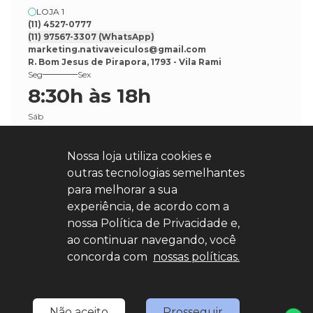
LOJA 1
(11) 4527-0777
(11) 97567-3307
(WhatsApp)
marketing.nativaveiculos@gmail.com
R. Bom Jesus de Pirapora, 1793 - Vila Rami
Seg
Sex
8:30h às 18h
Sáb
8:30h às 17h
Nossa loja utiliza cookies e
outras tecnologias semelhantes
para melhorar a sua
experiência, de acordo com a
nossa Política de Privacidade e,
Explore nosso sucesso
ao continuar navegando, você
concorda com
nossas políticas.
Desenvolvido por
sync
Não aceito
Prosseguir