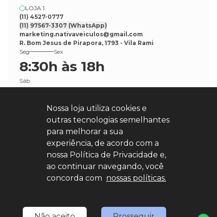
LOJA 1
(11) 4527-0777
(11) 97567-3307
(WhatsApp)
marketing.nativaveiculos@gmail.com
R. Bom Jesus de Pirapora, 1793 - Vila Rami
Seg
Sex
8:30h às 18h
Sáb
8:30h às 17h
Nossa loja utiliza cookies e
outras tecnologias semelhantes
para melhorar a sua
experiência, de acordo com a
nossa Política de Privacidade e,
Explore nosso sucesso
ao continuar navegando, você
concorda com
nossas políticas.
Desenvolvido por
sync
Não aceito
Prosseguir