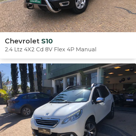
Chevrolet
S10
2.4 Ltz 4X2 Cd 8V Flex 4P Manual