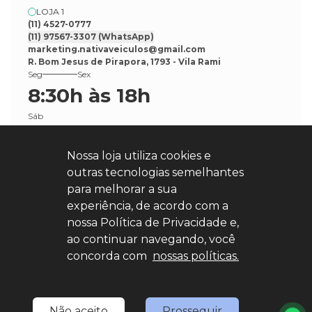
LOJA 1
(11) 4527-0777
(11) 97567-3307
(WhatsApp)
marketing.nativaveiculos@gmail.com
R. Bom Jesus de Pirapora, 1793 - Vila Rami
Seg
Sex
8:30h às 18h
Sáb
8:30h às 17h
Nossa loja utiliza cookies e
outras tecnologias semelhantes
para melhorar a sua
experiência, de acordo com a
nossa Política de Privacidade e,
Explore nosso sucesso
ao continuar navegando, você
concorda com
nossas políticas.
Desenvolvido por
sync
Não aceito
Prosseguir