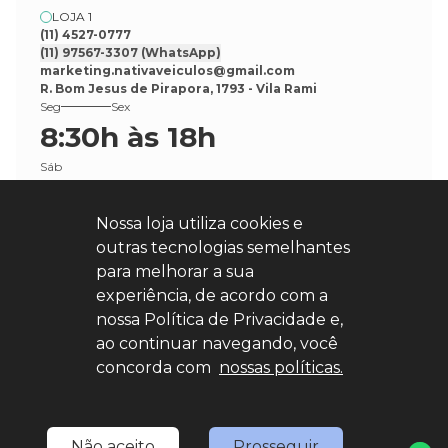
LOJA 1
(11) 4527-0777
(11) 97567-3307
(WhatsApp)
marketing.nativaveiculos@gmail.com
R. Bom Jesus de Pirapora, 1793 - Vila Rami
Seg
Sex
8:30h às 18h
Sáb
8:30h às 17h
Nossa loja utiliza cookies e
outras tecnologias semelhantes
para melhorar a sua
experiência, de acordo com a
nossa Política de Privacidade e,
Explore nosso sucesso
ao continuar navegando, você
concorda com
nossas políticas.
Desenvolvido por
sync
Não aceito
Prosseguir