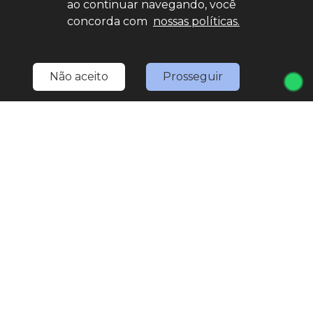
ao continuar navegando, você
Home
Estoque
Nossa Nativa
Fale Conosco
concorda com
nossas políticas.
Entre em contato
(11) 4527-0777
Não aceito
Prosseguir
LOJA 1
(11) 4527-0777
(11) 97567-3307
(WhatsApp)
marketing.nativaveiculos@gmail.com
R. Bom Jesus de Pirapora, 1793 - Vila Rami
Seg
Sex
8:30h às 18h
Sáb
8:30h às 17h