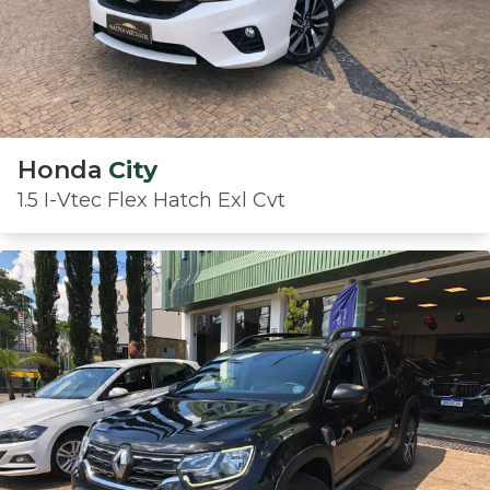
Honda
City
1.5 I-Vtec Flex Hatch Exl Cvt