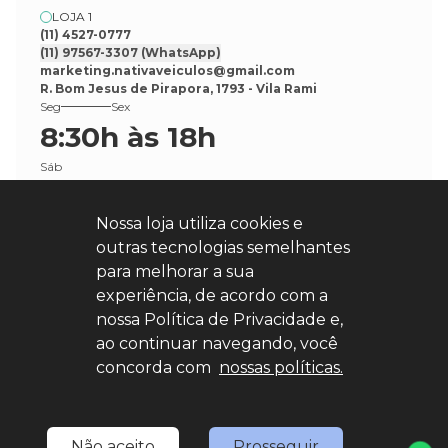
LOJA 1
(11) 4527-0777
(11) 97567-3307
(WhatsApp)
marketing.nativaveiculos@gmail.com
R. Bom Jesus de Pirapora, 1793 - Vila Rami
Seg
Sex
8:30h às 18h
Sáb
8:30h às 17h
Nossa loja utiliza cookies e
outras tecnologias semelhantes
para melhorar a sua
experiência, de acordo com a
nossa Política de Privacidade e,
Explore nosso sucesso
ao continuar navegando, você
concorda com
nossas políticas.
Desenvolvido por
sync
Não aceito
Prosseguir